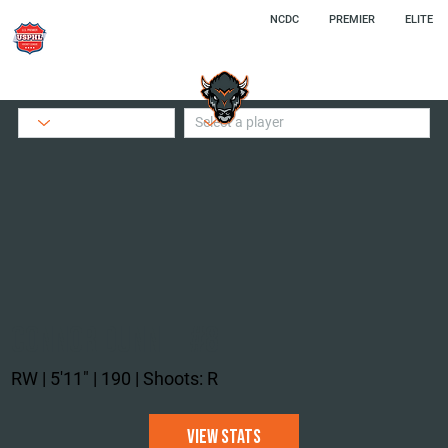
NCDC
PREMIER
ELITE
CONNOR DUNN | #8
RW | 5'11" | 190 | Shoots: R
View Stats